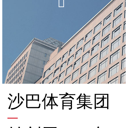

沙巴体育集团