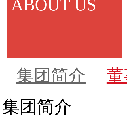
ABOUT US
集团简介
董
集团简介