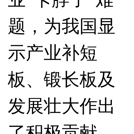
题，为我国显
示产业补短
板、锻长板及
发展壮大作出
了积极贡献，