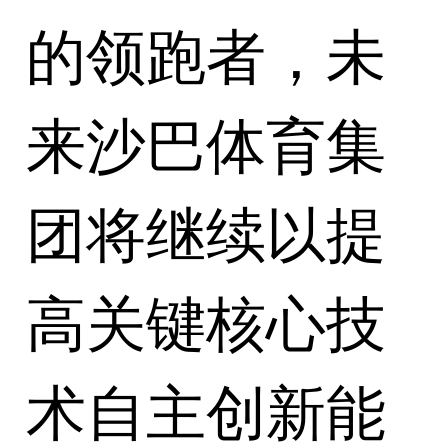
的领跑者，未
来沙巴体育集
团将继续以提
高关键核心技
术自主创新能