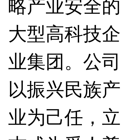
略产业安全的
大型高科技企
业集团。公司
以振兴民族产
业为己任，立