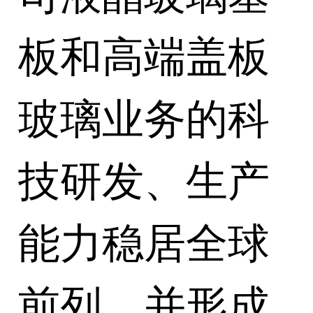
板和高端盖板
玻璃业务的科
技研发、生产
能力稳居全球
前列，并形成