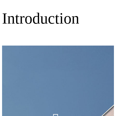
Introduction