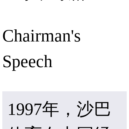
Chairman's
Speech
1997年，沙巴