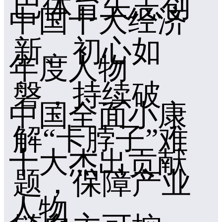
巴体育矢志创
中国十大经济
新、初心如
年度人物
磐，持续破
中国全面小康
解“卡脖子”难
十大杰出贡献
题，保障产业
人物