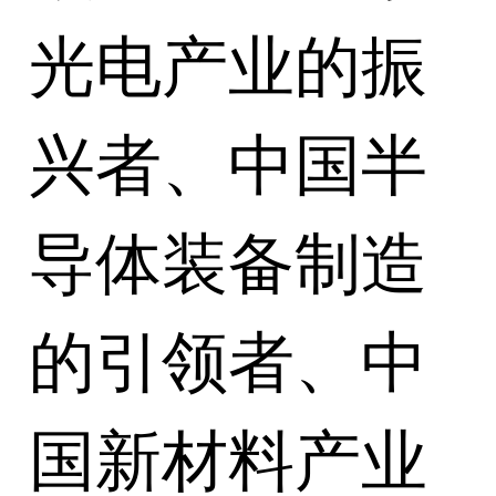
光电产业的振
兴者、中国半
导体装备制造
的引领者、中
国新材料产业