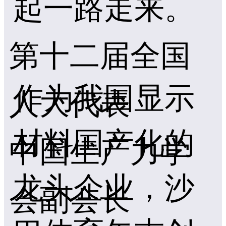
起一路走来。
第十二届全国
作为我国显示
人大代表
材料国产化的
中国生产力学
龙头企业，沙
会副会长