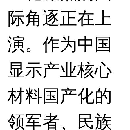
际角逐正在上
演。作为中国
显示产业核心
材料国产化的
领军者、民族