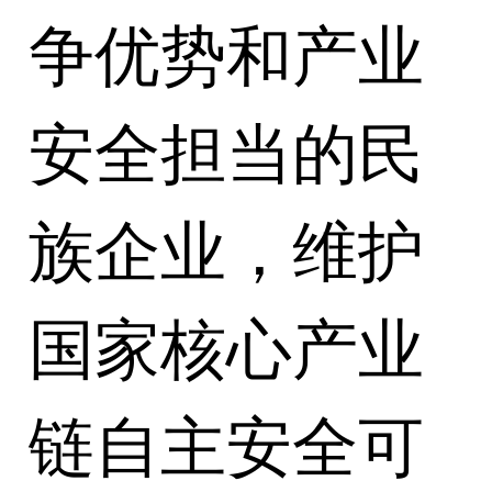
争优势和产业
安全担当的民
族企业，维护
国家核心产业
链自主安全可