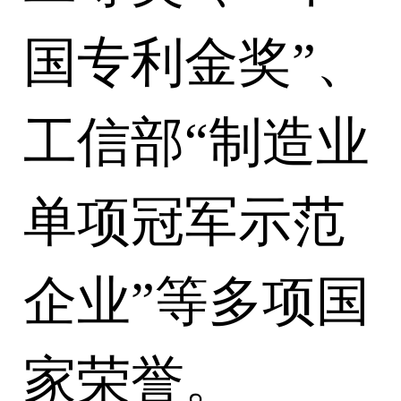
国专利金奖”、
工信部“制造业
单项冠军示范
企业”等多项国
家荣誉。