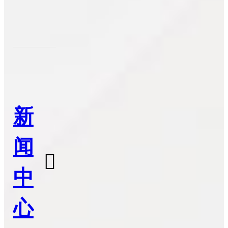
新
闻

中
心