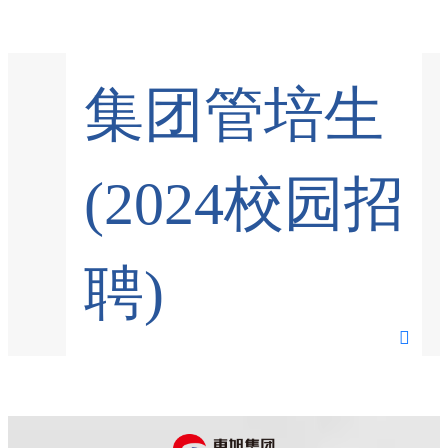
集团管培生
(2024校园招
聘)
