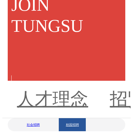
JOIN
TUNGSU
人才理念
招
社会招聘
校园招聘