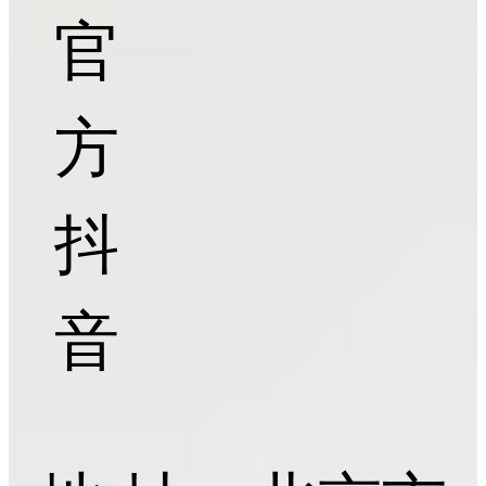
官
方
抖
音