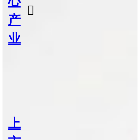
心

产
业
上