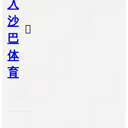
入
沙

巴
体
育