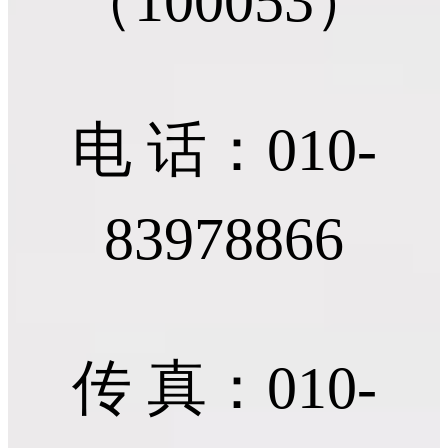
（100053）
电 话：010-
83978866
传 真：010-