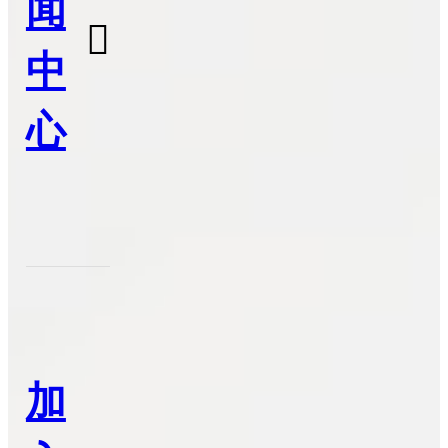
闻

中
心
加