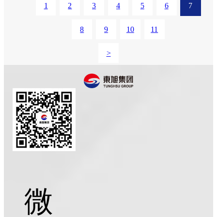
1
2
3
4
5
6
7
8
9
10
11
>
微