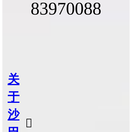
83970088
关
于
沙
