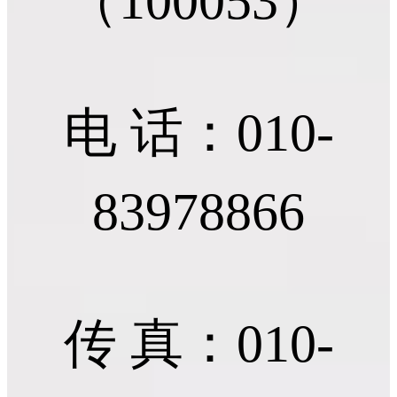
（100053）
电 话：010-
83978866
传 真：010-