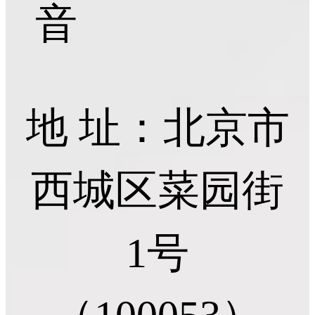
音
地 址：北京市
西城区菜园街
1号