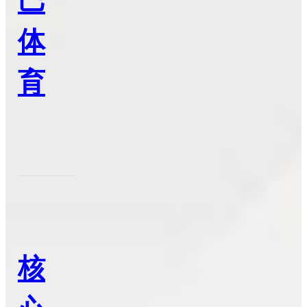
巴
体
育
核