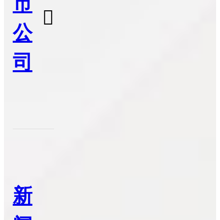
市

公
司
新