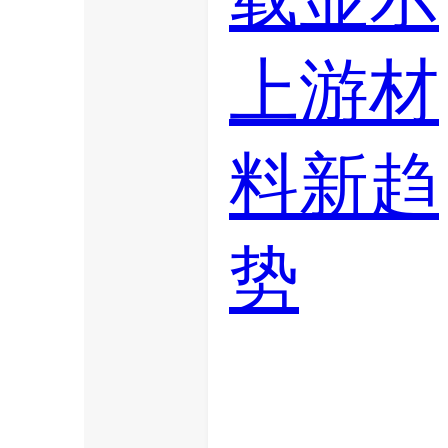
上游材
料新趋
势