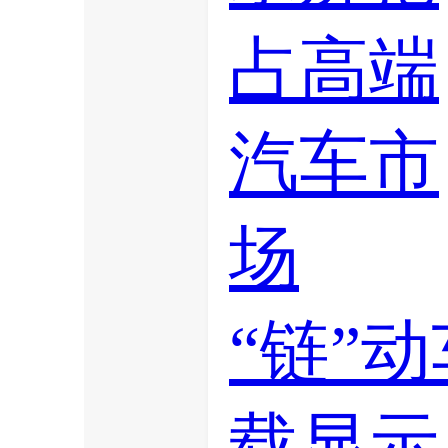
占高端
汽车市
场
“链”动
载显示